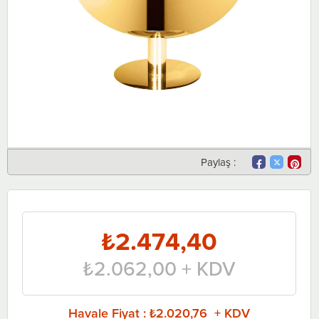
Paylaş :
₺2.474,40
₺2.062,00
+ KDV
Havale Fiyat
:
₺2.020,76 + KDV