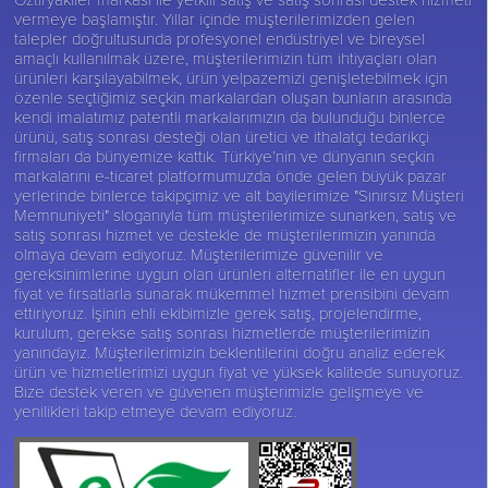
vermeye başlamıştır. Yıllar içinde müşterilerimizden gelen
talepler doğrultusunda profesyonel endüstriyel ve bireysel
amaçlı kullanılmak üzere, müşterilerimizin tüm ihtiyaçları olan
ürünleri karşılayabilmek, ürün yelpazemizi genişletebilmek için
özenle seçtiğimiz seçkin markalardan oluşan bunların arasında
kendi imalatımız patentli markalarımızın da bulunduğu binlerce
ürünü, satış sonrası desteği olan üretici ve ithalatçı tedarikçi
firmaları da bünyemize kattık. Türkiye’nin ve dünyanın seçkin
markalarını e-ticaret platformumuzda önde gelen büyük pazar
yerlerinde binlerce takipçimiz ve alt bayilerimize "Sınırsız Müşteri
Memnuniyeti" sloganıyla tüm müşterilerimize sunarken, satış ve
satış sonrası hizmet ve destekle de müşterilerimizin yanında
olmaya devam ediyoruz. Müşterilerimize güvenilir ve
gereksinimlerine uygun olan ürünleri alternatifler ile en uygun
fiyat ve fırsatlarla sunarak mükemmel hizmet prensibini devam
ettiriyoruz. İşinin ehli ekibimizle gerek satış, projelendirme,
kurulum, gerekse satış sonrası hizmetlerde müşterilerimizin
yanındayız. Müşterilerimizin beklentilerini doğru analiz ederek
ürün ve hizmetlerimizi uygun fiyat ve yüksek kalitede sunuyoruz.
Bize destek veren ve güvenen müşterimizle gelişmeye ve
yenilikleri takip etmeye devam ediyoruz.