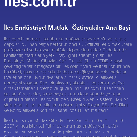
İles.com.tr
İles Endüstriyel Mutfak |
Öztiryakiler Ana Bayi
İles.com.tr, merkezi İstanbul'da mağaza showroom’u ve lojistik
depoları bulunan başta sektörün öncüsü
Öztiryakiler
olmak üzere
profesyonel ve bireysel mutfak ekipmanları sektöründe kendini
kanıtlamış markaların yetkili bayiliğini üstlenmiş olan İles
Endüstriyel Mutfak Cihazları San. Tic. Ltd. Şti'nin ETBİS'e kayıtlı
çevrimiçi tedarik mağazasıdır. iles.com.tr yerli ve ithal konusunda
tecrübeli, satış sonrasında da destek sağlayan seçkin markaları,
üyelerine özel uygun fiyatlarla sunarak, ayrıcalıklı alışveriş
deneyimi yaşatan özel bir alışveriş sitesidir. iles.com.tr' ye üye
olmak tamamen ücretsiz ve güvenilirdir. iles.com.tr üzerinden
satılan tüm ürünler, o markaya ait ürün kataloğunda yer alan
orijinal ürünlerdir. iles.com.tr’ de yüksek güvenlik sistemi, 128 bit
şifreleme ile iletilen bilgilerin güvenliğini sağlayan SSL Sertifikası
ve iyzigo alışveriş korumalı sanal pos kullanılmaktadır.
İles Endüstriyel Mutfak Cihazları Tek. Ser. Hizm. San.Tic. Ltd. Şti,
2007 yılında İstanbul Fatih’ de kurulmuş endüstriyel mutfak
ekipmanları sektörünün önde gelen üretici firması olan
Öztiryakiler
markası ile yetkili satış ve satış sonrası destek hizmeti