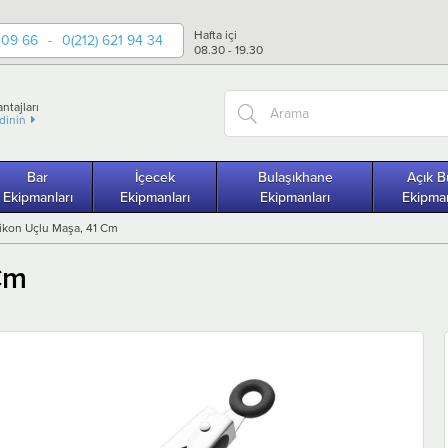
Hafta içi
 09 66
-
0(212) 621 94 34
08.30 - 19.30
ntajları
edinin
Bar
İçecek
Bulaşıkhane
Açık B
Ekipmanları
Ekipmanları
Ekipmanları
Ekipman
ilikon Uçlu Maşa, 41 Cm
 Cm