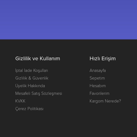
Gizlilik ve Kullanım
Hızlı Erişim
İptal İade Koşulları
Anasayfa
Gizlilik & Güvenlik
Sepetim
Üyelik Hakkında
Hesabım
Mesafeli Satış Sözleşmesi
Favorilerim
KVKK
Kargom Nerede?
Çerez Politikası