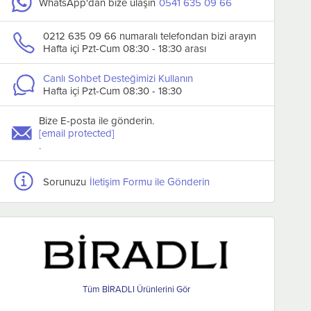
WhatsApp'dan bize ulaşın
0541 635 09 66
0212 635 09 66 numaralı telefondan bizi arayın
Hafta içi Pzt-Cum 08:30 - 18:30 arası
Canlı Sohbet Desteğimizi Kullanın
Hafta içi Pzt-Cum 08:30 - 18:30
Bize E-posta ile gönderin.
[email protected]
Barbekü Maşası, Silikon, Gri
Biradlı Barbekü Maşa
.
25 Cm
33 Cm
₺367,20
₺282,00
₺282,00
Sorunuzu
İletişim Formu ile Gönderin
Sepete Ekle
Sepete Ekle
BİRADLI