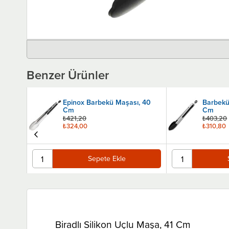
Benzer Ürünler
, 40
Barbekü Maşası, Silikon, 30
Epinox 
Cm
Cm
₺403,20
₺336,00
₺310,80
₺259,20
Sepete Ekle
Biradlı Silikon Uçlu Maşa, 41 Cm