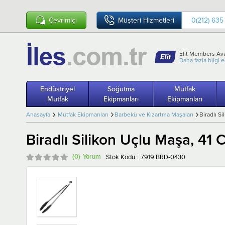
Çevrimiçi
Müşteri Hizmetleri
0(212) 635
Elit Members Ava
Daha fazla bilgi 
Endüstriyel
Soğutma
Mutfak
Mutfak
Ekipmanları
Ekipmanları
Anasayfa
Mutfak Ekipmanları
Barbekü ve Kızartma Maşaları
Biradlı S
Biradlı Silikon Uçlu Maşa, 41
(0)
Stok Kodu
7919.BRD-0430