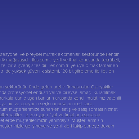
fesyonel ve bireysel mutfak ekipmanları sektöründe kendini
darik mağazasıdır. iles.com.tr yerli ve ithal konusunda tecrübeli,
zel bir alışveriş sitesidir. iles.com.tr' ye üye olmak tamamen
r’ de yüksek güvenlik sistemi, 128 bit şifreleme ile iletilen
nları sektörünün önde gelen üretici firması olan
Öztiryakiler
sunda profesyonel endüstriyel ve bireysel amaçlı kullanılmak
markalardan oluşan bunların arasında kendi imalatımız patentli
kiye’nin ve dünyanın seçkin markalarını e-ticaret
tüm müşterilerimize sunarken, satış ve satış sonrası hizmet
rnatifler ile en uygun fiyat ve fırsatlarla sunarak
etlerde müşterilerimizin yanındayız. Müşterilerimizin
 müşterimizle gelişmeye ve yenilikleri takip etmeye devam