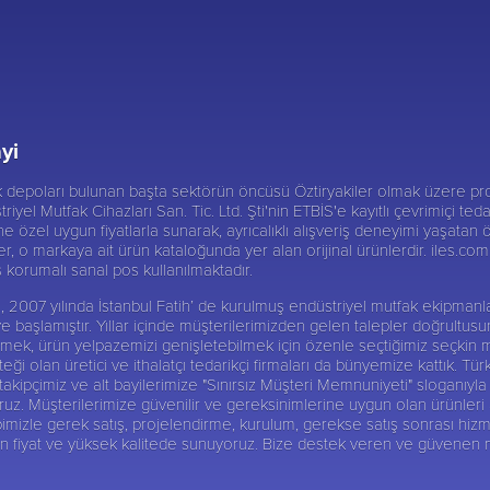
yi
ik depoları bulunan başta sektörün öncüsü
Öztiryakiler
olmak üzere pro
triyel Mutfak Cihazları San. Tic. Ltd. Şti'nin ETBİS'e kayıtlı çevrimiçi te
 özel uygun fiyatlarla sunarak, ayrıcalıklı alışveriş deneyimi yaşatan ö
er, o markaya ait ürün kataloğunda yer alan orijinal ürünlerdir. iles.com.t
iş korumalı sanal pos kullanılmaktadır.
 Şti, 2007 yılında İstanbul Fatih’ de kurulmuş endüstriyel mutfak ekipma
ye başlamıştır. Yıllar içinde müşterilerimizden gelen talepler doğrultu
abilmek, ürün yelpazemizi genişletebilmek için özenle seçtiğimiz seçkin 
ği olan üretici ve ithalatçı tedarikçi firmaları da bünyemize kattık. Tür
ipçimiz ve alt bayilerimize "Sınırsız Müşteri Memnuniyeti" sloganıyla 
 Müşterilerimize güvenilir ve gereksinimlerine uygun olan ürünleri alte
imizle gerek satış, projelendirme, kurulum, gerekse satış sonrası hizm
gun fiyat ve yüksek kalitede sunuyoruz. Bize destek veren ve güvenen