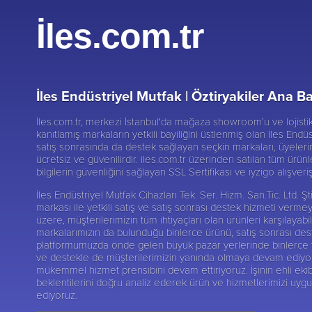
İles.com.tr
İles Endüstriyel Mutfak |
Öztiryakiler Ana Ba
İles.com.tr, merkezi İstanbul'da mağaza showroom’u ve lojist
kanıtlamış markaların yetkili bayiliğini üstlenmiş olan İles Endüs
satış sonrasında da destek sağlayan seçkin markaları, üyelerine
ücretsiz ve güvenilirdir. iles.com.tr üzerinden satılan tüm ürünl
bilgilerin güvenliğini sağlayan SSL Sertifikası ve iyzigo alışver
İles Endüstriyel Mutfak Cihazları Tek. Ser. Hizm. San.Tic. Ltd.
markası ile yetkili satış ve satış sonrası destek hizmeti verme
üzere, müşterilerimizin tüm ihtiyaçları olan ürünleri karşılay
markalarımızın da bulunduğu binlerce ürünü, satış sonrası deste
platformumuzda önde gelen büyük pazar yerlerinde binlerce tak
ve destekle de müşterilerimizin yanında olmaya devam ediyoruz.
mükemmel hizmet prensibini devam ettiriyoruz. İşinin ehli ekib
beklentilerini doğru analiz ederek ürün ve hizmetlerimizi uy
ediyoruz.