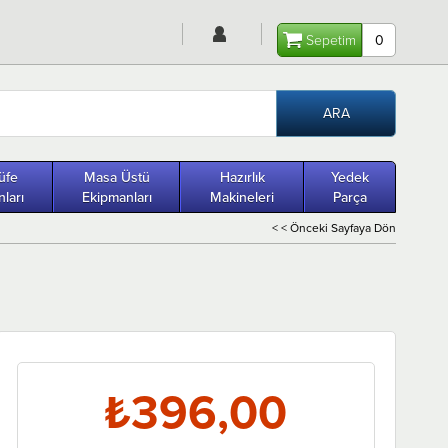
Sepetim
0
üfe
Masa Üstü
Hazırlık
Yedek
ları
Ekipmanları
Makineleri
Parça
< < Önceki Sayfaya Dön
₺396,00