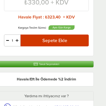
₺330,00
+ KDV
Havale Fiyat
:
₺323,40 + KDV
Aynı Gün
Taksit Seçenekleri
Havale/Eft İle Ödemede %2 İndirim
Yardıma mı ihtiyacınız var ?