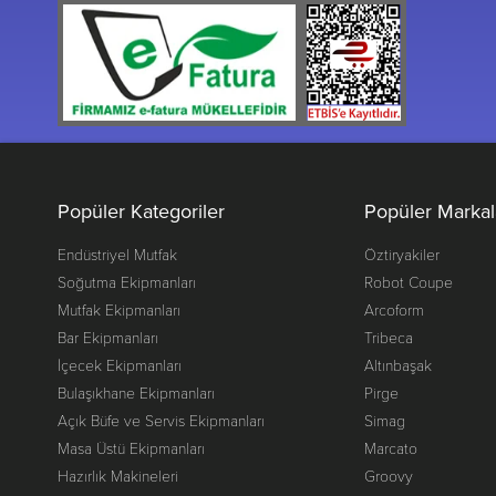
Popüler Kategoriler
Popüler Markal
Endüstriyel Mutfak
Öztiryakiler
Soğutma Ekipmanları
Robot Coupe
Mutfak Ekipmanları
Arcoform
Bar Ekipmanları
Tribeca
İçecek Ekipmanları
Altınbaşak
Bulaşıkhane Ekipmanları
Pirge
Açık Büfe ve Servis Ekipmanları
Simag
Masa Üstü Ekipmanları
Marcato
Hazırlık Makineleri
Groovy