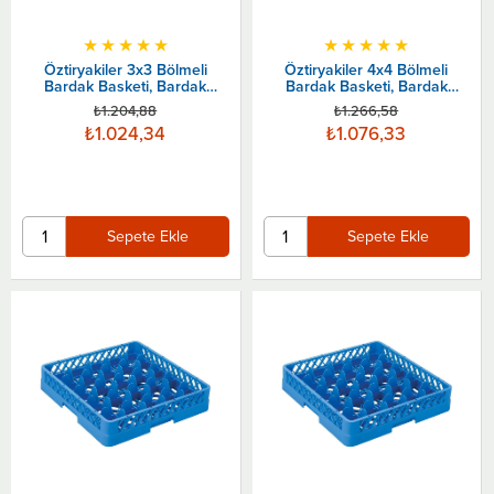
★
★
★
★
★
★
★
★
★
★
Öztiryakiler 3x3 Bölmeli
Öztiryakiler 4x4 Bölmeli
Bardak Basketi, Bardak
Bardak Basketi, Bardak
Sepeti
Sepeti
₺1.204,88
₺1.266,58
₺1.024,34
₺1.076,33
Sepete Ekle
Sepete Ekle