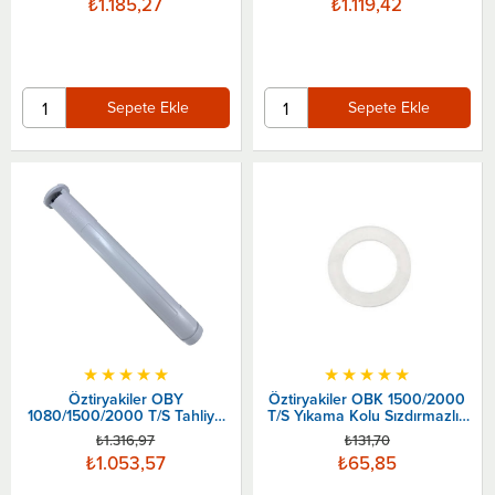
₺1.185,27
₺1.119,42
Sepete Ekle
Sepete Ekle
★
★
★
★
★
★
★
★
★
★
Öztiryakiler OBY
Öztiryakiler OBK 1500/2000
1080/1500/2000 T/S Tahliye
T/S Yıkama Kolu Sızdırmazlık
Tapası 35 Cm
Contası, Plastik
₺1.316,97
₺131,70
₺1.053,57
₺65,85