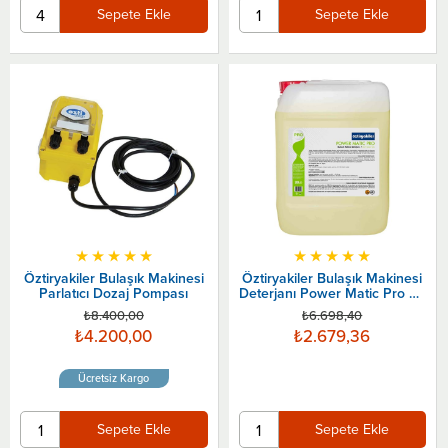
Sepete Ekle
Sepete Ekle
★
★
★
★
★
★
★
★
★
★
Öztiryakiler Bulaşık Makinesi
Öztiryakiler Bulaşık Makinesi
Parlatıcı Dozaj Pompası
Deterjanı Power Matic Pro 20
Litre
₺8.400,00
₺6.698,40
₺4.200,00
₺2.679,36
Ücretsiz Kargo
Sepete Ekle
Sepete Ekle