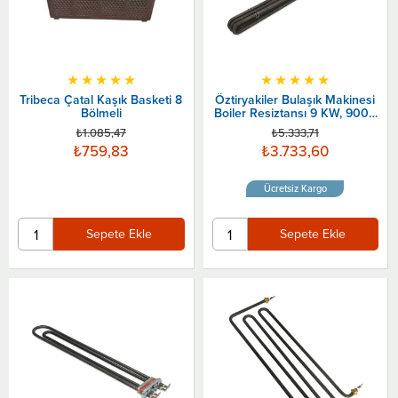
★
★
★
★
★
★
★
★
★
★
Tribeca Çatal Kaşık Basketi 8
Öztiryakiler Bulaşık Makinesi
Bölmeli
Boiler Resiztansı 9 KW, 9000
watt
₺1.085,47
₺5.333,71
₺759,83
₺3.733,60
Ücretsiz Kargo
Sepete Ekle
Sepete Ekle