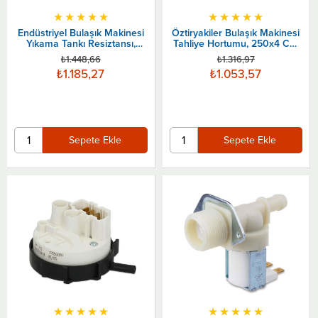
★
★
★
★
★
★
★
★
★
★
Endüstriyel Bulaşık Makinesi
Öztiryakiler Bulaşık Makinesi
Yıkama Tankı Resiztansı,
Tahliye Hortumu, 250x4 Cm
2800 W
Adaptörlü
₺1.448,66
₺1.316,97
₺1.185,27
₺1.053,57
Sepete Ekle
Sepete Ekle
★
★
★
★
★
★
★
★
★
★