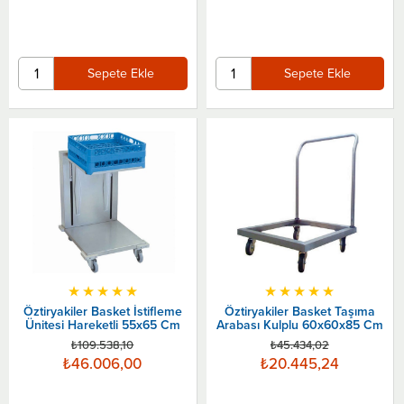
Sepete Ekle
Sepete Ekle
★
★
★
★
★
★
★
★
★
★
Öztiryakiler Basket İstifleme
Öztiryakiler Basket Taşıma
Ünitesi Hareketli 55x65 Cm
Arabası Kulplu 60x60x85 Cm
₺109.538,10
₺45.434,02
₺46.006,00
₺20.445,24