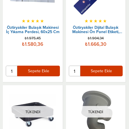
★
★
★
★
★
★
★
★
★
★
Öztiryakiler Bulaşık Makinesi
Öztiryakiler Dijital Bulaşık
İç Yıkama Perdesi, 60x25 Cm
Makinesi Ön Panel Etiketi,
28.5x7 Cm
₺1.975,45
₺1.904,34
₺1.580,36
₺1.666,30
Sepete Ekle
Sepete Ekle
TÜKENDI
TÜKENDI