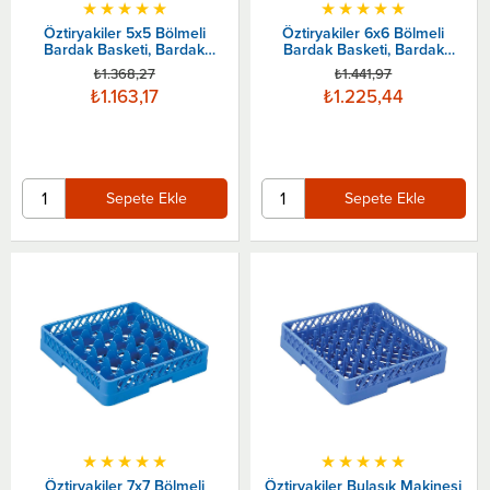
★
★
★
★
★
★
★
★
★
★
Öztiryakiler 5x5 Bölmeli
Öztiryakiler 6x6 Bölmeli
Bardak Basketi, Bardak
Bardak Basketi, Bardak
Sepeti
Sepeti
₺1.368,27
₺1.441,97
₺1.163,17
₺1.225,44
Sepete Ekle
Sepete Ekle
★
★
★
★
★
★
★
★
★
★
Öztiryakiler 7x7 Bölmeli
Öztiryakiler Bulaşık Makinesi