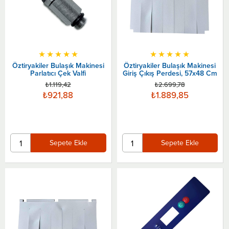
★
★
★
★
★
★
★
★
★
★
Öztiryakiler Bulaşık Makinesi
Öztiryakiler Bulaşık Makinesi
Parlatıcı Çek Valfi
Giriş Çıkış Perdesi, 57x48 Cm
₺1.119,42
₺2.699,78
₺921,88
₺1.889,85
Sepete Ekle
Sepete Ekle