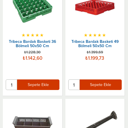
★
★
★
★
★
★
★
★
★
★
Tribeca Bardak Basketi 36
Tribeca Bardak Basketi 49
Bölmeli 50x50 Cm
Bölmeli 50x50 Cm
₺1.228,30
₺1.399,69
₺1.142,60
₺1.199,73
Sepete Ekle
Sepete Ekle