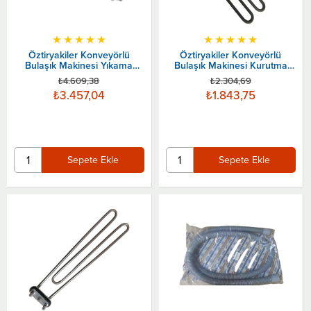
★
★
★
★
★
★
★
★
★
★
Öztiryakiler Konveyörlü
Öztiryakiler Konveyörlü
Bulaşık Makinesi Yıkama
Bulaşık Makinesi Kurutma
Tankı Resiztansı, 2000+2500
Resiztansı, Irca 2000 W
₺4.609,38
₺2.304,69
W
₺3.457,04
₺1.843,75
Sepete Ekle
Sepete Ekle