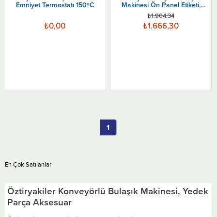
Emniyet Termostatı 150ºC
Makinesi Ön Panel Etiketi,
30.8x4.5 Cm
₺1.904,34
₺0,00
₺1.666,30
1
En Çok Satılanlar
Öztiryakiler Konveyörlü Bulaşık Makinesi, Yedek
Parça Aksesuar