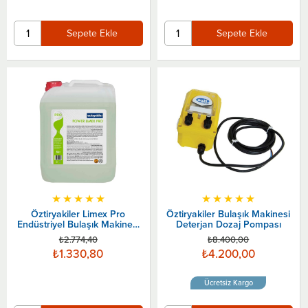
Sepete Ekle
Sepete Ekle
★
★
★
★
★
★
★
★
★
★
Öztiryakiler Limex Pro
Öztiryakiler Bulaşık Makinesi
Endüstriyel Bulaşık Makinesi
Deterjan Dozaj Pompası
Kireç Çözücü
₺2.774,40
₺8.400,00
₺1.330,80
₺4.200,00
Ücretsiz Kargo