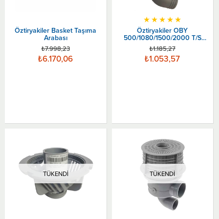
★
★
★
★
★
Öztiryakiler Basket Taşıma
Öztiryakiler OBY
Arabası
500/1080/1500/2000 T/S
Emiş Filtresi Alt Parça
₺7.998,23
₺1.185,27
₺6.170,06
₺1.053,57
TÜKENDI
TÜKENDI