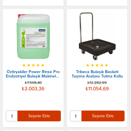
★
★
★
★
★
★
★
★
★
★
Öztiryakiler Power Rinse Pro
Tribeca Bulaşık Basketi
Endüstriyel Bulaşık Makineleri
Taşıma Arabası Tutma Kollu
için Durulama Maddesi 20
₺7.508,40
₺12.282,99
Litre
₺3.003,36
₺11.054,69
Sepete Ekle
Sepete Ekle