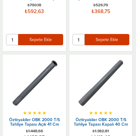
3 Posizyon
₺790,18
₺526,79
₺592,63
₺368,75
Sepete Ekle
Sepete Ekle
★
★
★
★
★
★
★
★
★
★
Öztiryakiler OBK 2000 T/S
Öztiryakiler OBK 2000 T/S
Tahliye Tapası Açık 41 Cm
Tahliye Tapası Kapalı 40 Cm
₺1.448,66
₺1.382,81