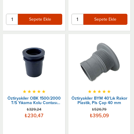
Sepete Ekle
Sepete Ekle
★
★
★
★
★
★
★
★
★
★
Öztiryakiler OBK 1500/2000
Öztiryakiler BYM 40'Lık Rakor
T/S Yıkama Kolu Contası
Plastik, Pls Çap 40 mm
Konik
₺329,24
₺526,79
₺230,47
₺395,09