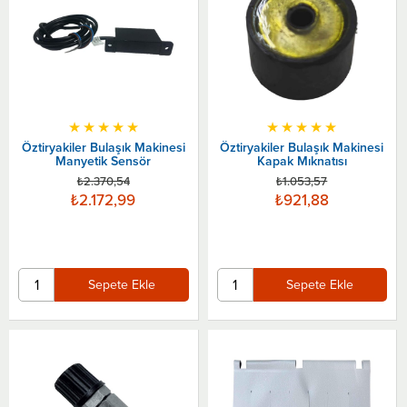
★
★
★
★
★
★
★
★
★
★
Öztiryakiler Bulaşık Makinesi
Öztiryakiler Bulaşık Makinesi
Manyetik Sensör
Kapak Mıknatısı
₺2.370,54
₺1.053,57
₺2.172,99
₺921,88
Sepete Ekle
Sepete Ekle