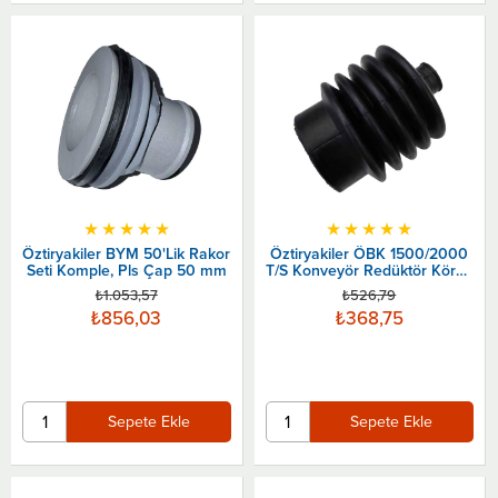
★
★
★
★
★
★
★
★
★
★
Öztiryakiler BYM 50'Lik Rakor
Öztiryakiler ÖBK 1500/2000
Seti Komple, Pls Çap 50 mm
T/S Konveyör Redüktör Körük
Lastiği
₺1.053,57
₺526,79
₺856,03
₺368,75
Sepete Ekle
Sepete Ekle