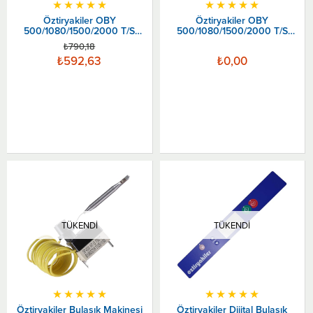
★
★
★
★
★
★
★
★
★
★
Öztiryakiler OBY
Öztiryakiler OBY
500/1080/1500/2000 T/S
500/1080/1500/2000 T/S
Emiş Filtresi Orta Parça
Emiş Filtresi Komple
₺790,18
₺592,63
₺0,00
TÜKENDI
TÜKENDI
★
★
★
★
★
★
★
★
★
★
Öztiryakiler Bulaşık Makinesi
Öztiryakiler Dijital Bulaşık