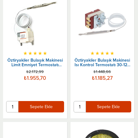
★
★
★
★
★
★
★
★
★
★
Öztiryakiler Bulaşık Makinesi
Öztiryakiler Bulaşık Makinesi
Limit Emniyet Termostatı
Isı Kontrol Termostatı 30-120
170ºC
ºc
₺2.172,99
₺1.448,66
₺1.955,70
₺1.185,27
Sepete Ekle
Sepete Ekle