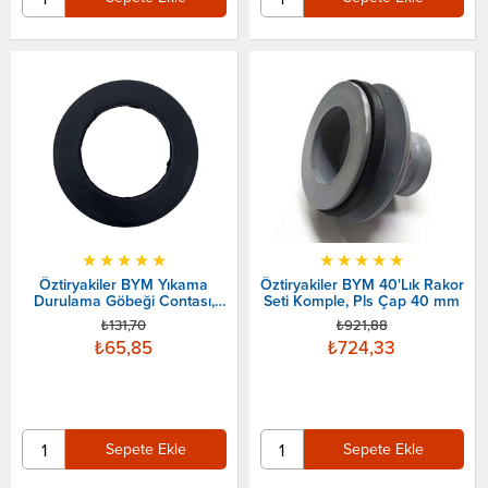
★
★
★
★
★
★
★
★
★
★
Öztiryakiler BYM Yıkama
Öztiryakiler BYM 40'Lık Rakor
Durulama Göbeği Contası,
Seti Komple, Pls Çap 40 mm
72x45x3 mm
₺131,70
₺921,88
₺65,85
₺724,33
Sepete Ekle
Sepete Ekle