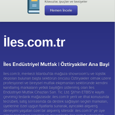
Kılavuzlar, ipuçları ve tavsiyeler
Hemen İncele
İles.com.tr
İles Endüstriyel Mutfak |
Öztiryakiler Ana Bayi
İles.com.tr, merkezi İstanbul'da mağaza showroom’u ve lojistik
depoları bulunan başta sektörün öncüsü
Öztiryakiler
olmak üzere
profesyonel ve bireysel mutfak ekipmanları sektöründe kendini
kanıtlamış markaların yetkili bayiliğini üstlenmiş olan İles
Endüstriyel Mutfak Cihazları San. Tic. Ltd. Şti'nin ETBİS'e kayıtlı
çevrimiçi tedarik mağazasıdır. iles.com.tr yerli ve ithal konusunda
tecrübeli, satış sonrasında da destek sağlayan seçkin markaları,
üyelerine özel uygun fiyatlarla sunarak, ayrıcalıklı alışveriş
deneyimi yaşatan özel bir alışveriş sitesidir. iles.com.tr' ye üye