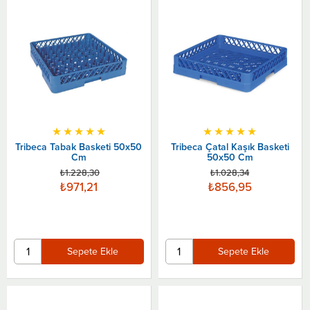
★
★
★
★
★
★
★
★
★
★
Tribeca Tabak Basketi 50x50
Tribeca Çatal Kaşık Basketi
Cm
50x50 Cm
₺1.228,30
₺1.028,34
₺971,21
₺856,95
Sepete Ekle
Sepete Ekle