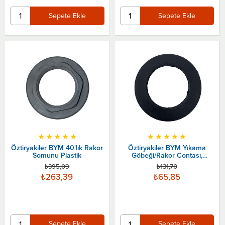
Sepete Ekle
Sepete Ekle
★
★
★
★
★
★
★
★
★
★
Öztiryakiler BYM 40'lık Rakor
Öztiryakiler BYM Yıkama
Somunu Plastik
Göbeği/Rakor Contası,
72x45x5 mm
₺395,09
₺131,70
₺263,39
₺65,85
Sepete Ekle
Sepete Ekle