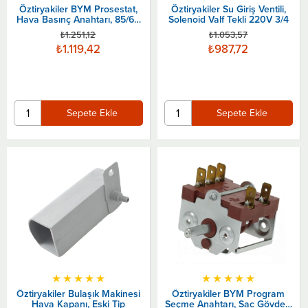
Öztiryakiler BYM Prosestat,
Öztiryakiler Su Giriş Ventili,
Hava Basınç Anahtarı, 85/65
Solenoid Valf Tekli 220V 3/4
mbar
₺1.251,12
₺1.053,57
₺1.119,42
₺987,72
Sepete Ekle
Sepete Ekle
★
★
★
★
★
★
★
★
★
★
Öztiryakiler Bulaşık Makinesi
Öztiryakiler BYM Program
Hava Kapanı, Eski Tip
Seçme Anahtarı, Sac Gövdeli,